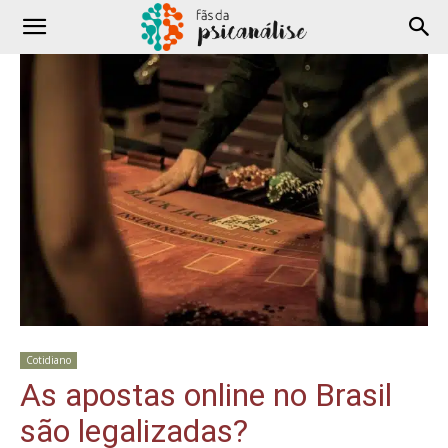
Cotidiano
As apostas online no Brasil
são legalizadas?