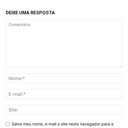
DEIXE UMA RESPOSTA
Salve meu nome, e-mail e site neste navegador para a