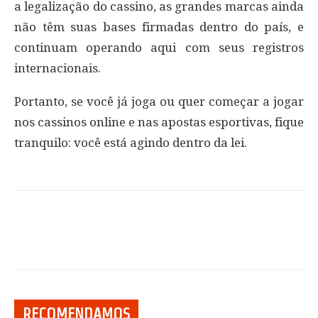
a legalização do cassino, as grandes marcas ainda
não têm suas bases firmadas dentro do país, e
continuam operando aqui com seus registros
internacionais.
Portanto, se você já joga ou quer começar a jogar
nos cassinos online e nas apostas esportivas, fique
tranquilo: você está agindo dentro da lei.
RECOMENDAMOS