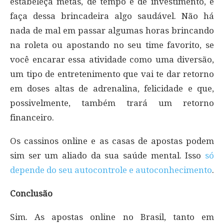
estabeleça metas, de tempo e de investimento, e
faça dessa brincadeira algo saudável. Não há
nada de mal em passar algumas horas brincando
na roleta ou apostando no seu time favorito, se
você encarar essa atividade como uma diversão,
um tipo de entretenimento que vai te dar retorno
em doses altas de adrenalina, felicidade e que,
possivelmente, também trará um retorno
financeiro.
Os cassinos online e as casas de apostas podem
sim ser um aliado da sua saúde mental. Isso
só
depende do seu autocontrole e autoconhecimento
.
Conclusão
Sim. As apostas online no Brasil, tanto em