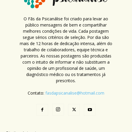
O Fãs da Psicanálise foi criado para levar ao
público mensagens de bem e compartilhar
melhores condições de vida. Cada postagem
segue sérios critérios de seleção. Por dia são
mais de 12 horas de dedicação intensa, além do
trabalho de colaboradores, equipe técnica e
parceiros. As nossas postagens são produzidas
com o intuito de informar e não substituem a
opinião de um profissional de saúde, um
diagnóstico médico ou os tratamentos já
prescritos.
Contato:
fasdapsicanalise@hotmail.com