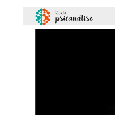
Fãs
da
Psicanálise