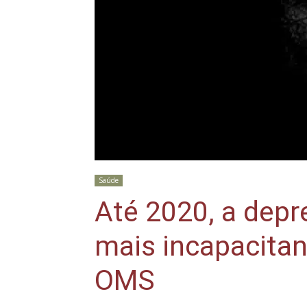
Saúde
Até 2020, a depr
mais incapacitan
OMS