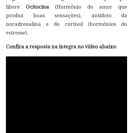
libere
Ocitocina
(Hormônio do amor que
produz boas sensações), antídoto da
noradrenalina e do cortisol (hormônios do
estresse).
Confira a resposta na íntegra no vídeo abaixo: