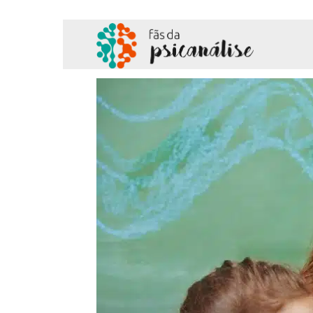
Fãs
da
Psicanálise