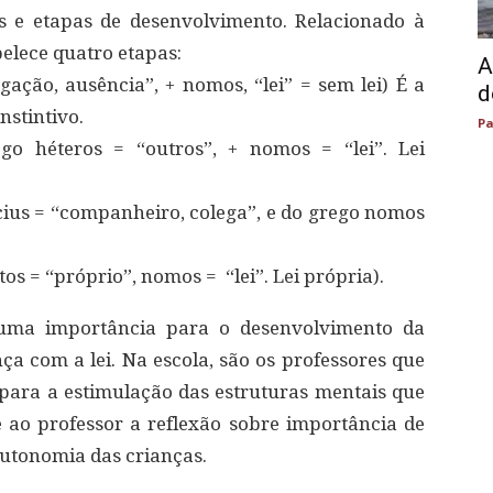
os e etapas de desenvolvimento. Relacionado à
belece quatro etapas:
A
ção, ausência”, + nomos, “lei” = sem lei) É a
d
stintivo.
Pa
 héteros = “outros”, + nomos = “lei”. Lei
ius = “companheiro, colega”, e do grego nomos
 = “próprio”, nomos = “lei”. Lei própria).
 suma importância para o desenvolvimento da
ça com a lei. Na escola, são os professores que
ara a estimulação das estruturas mentais que
 ao professor a reflexão sobre importância de
utonomia das crianças.