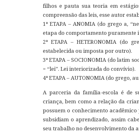
filhos e pauta sua teoria em estági
compreensão das leis, esse autor esta
1ª ETAPA – ANOMIA (do grego a, “nega
etapa do comportamento puramente in
2ª ETAPA – HETERONOMIA (do grego
estabelecida ou imposta por outro).
3ª ETAPA – SOCIONOMIA (do latim soc
= “lei”. Lei interiorizada do convívio).
4ª ETAPA – AUTONOMIA (do grego, autos
A parceria da família-escola é de
criança, bem como a relação da crian
possuem o conhecimento acadêmico p
subsidiam o aprendizado, assim cabe
seu trabalho no desenvolvimento da a