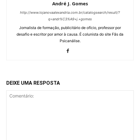
André J. Gomes
http://www.lojanovaalexandria.com.br/catalogsearch/result/?
q=andr%C3%A9+j.+gomes
Jornalista de formação, publicitário de ofício, professor por
desafio e escritor por amor à causa. É colunista do site Fãs da
Psicanálise.
DEIXE UMA RESPOSTA