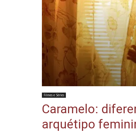
Filmes e Séries
Caramelo: difere
arquétipo femini