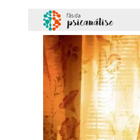
Fãs
da
Psicanálise