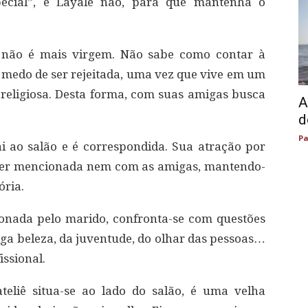
pecial”, e Layale não, para que mantenha o
s não é mais virgem. Não sabe como contar à
medo de ser rejeitada, uma vez que vive em um
 religiosa. Desta forma, com suas amigas busca
A
d
Pa
i ao salão e é correspondida. Sua atração por
ser mencionada nem com as amigas, mantendo-
ória.
onada pelo marido, confronta-se com questões
iga beleza, da juventude, do olhar das pessoas…
issional.
ateliê situa-se ao lado do salão, é uma velha