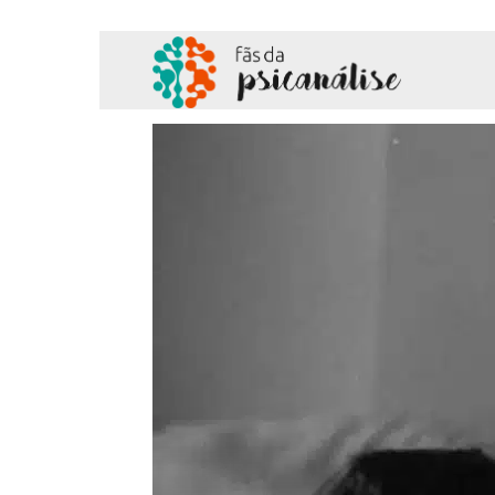
Fãs
da
Psicanálise