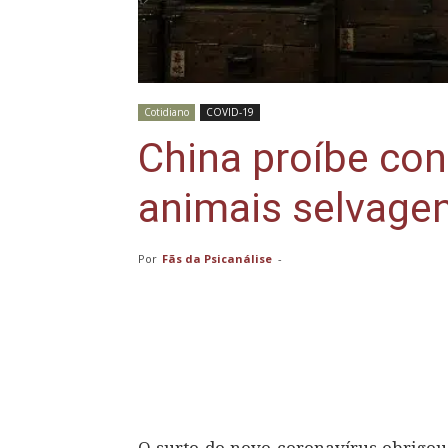
Cotidiano
COVID-19
China proíbe co
animais selvage
Por
Fãs da Psicanálise
-
Compartilhar