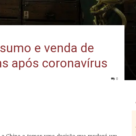
nsumo e venda de
ns após coronavírus
0