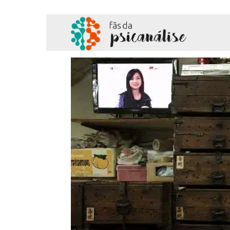
Fãs
da
Psicanálise