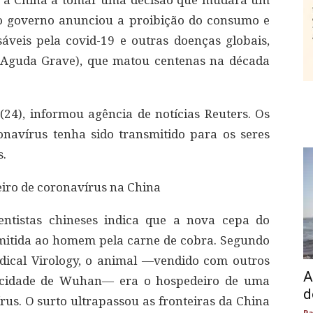
u a China a tomar uma decisão que mudará um
 o governo anunciou a proibição do consumo e
áveis pela covid-19 e outras doenças globais,
 Aguda Grave), que matou centenas na década
 (24), informou agência de notícias Reuters. Os
onavírus tenha sido transmitido para os seres
s.
eiro de coronavírus na China
ntistas chineses indica que a nova cepa do
mitida ao homem pela carne de cobra. Segundo
dical Virology, o animal —vendido com outros
A
cidade de Wuhan— era o hospedeiro de uma
d
rus. O surto ultrapassou as fronteiras da China
Pa