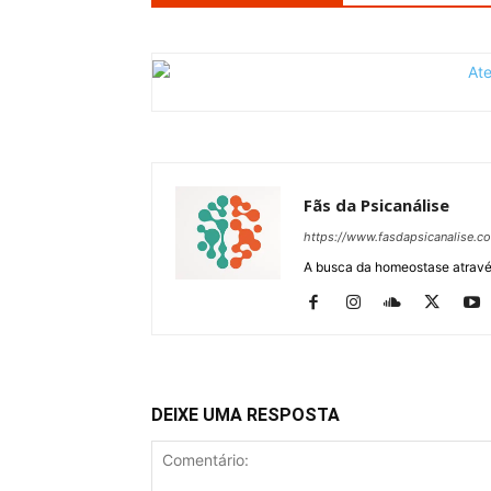
Fãs da Psicanálise
https://www.fasdapsicanalise.c
A busca da homeostase através
DEIXE UMA RESPOSTA