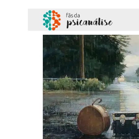
Fãs
da
Psicanálise