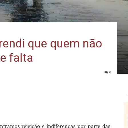
rendi que quem não
e falta
0
tramos rejeição e indiferenças por parte das