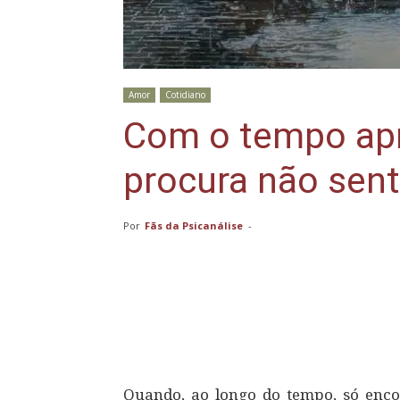
Amor
Cotidiano
Com o tempo ap
procura não sent
Por
Fãs da Psicanálise
-
Compartilhar
Quando, ao longo do tempo, só encon