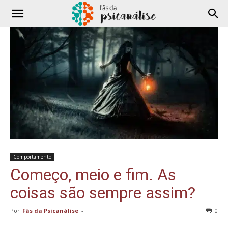
Comportamento
Começo, meio e fim. As
coisas são sempre assim?
Por
Fãs da Psicanálise
-
0