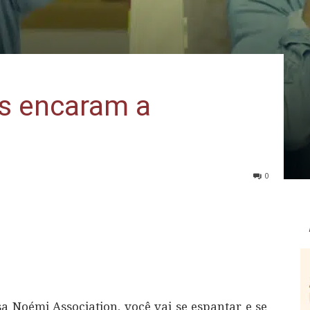
s encaram a
0
 Noémi Association, você vai se espantar e se