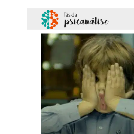
Fãs
da
Psicanálise