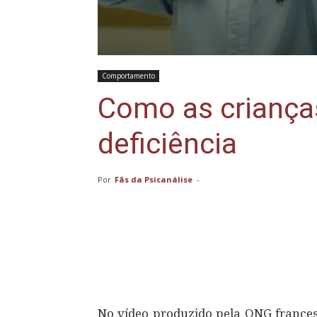
Comportamento
Como as criança
deficiência
Por
Fãs da Psicanálise
-
Compartilhar
No vídeo produzido pela ONG francesa