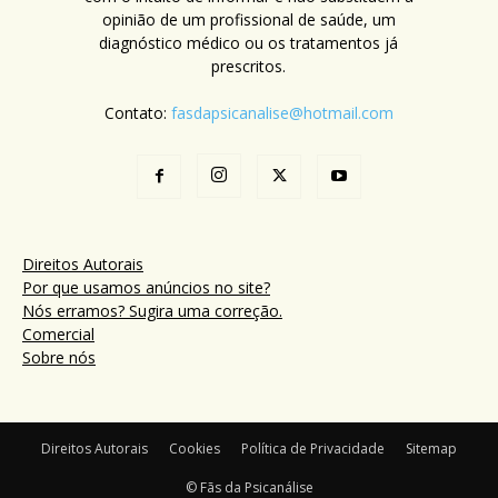
opinião de um profissional de saúde, um
diagnóstico médico ou os tratamentos já
prescritos.
Contato:
fasdapsicanalise@hotmail.com
Direitos Autorais
Por que usamos anúncios no site?
Nós erramos? Sugira uma correção.
Comercial
Sobre nós
Direitos Autorais
Cookies
Política de Privacidade
Sitemap
© Fãs da Psicanálise