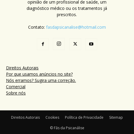
opinião de um profissional de saúde, um
diagnóstico médico ou os tratamentos já
prescritos.
Contato:
fasdapsicanalise@hotmail.com
Direitos Autorais
Por que usamos anúncios no site?
Nós erramos? Sugira uma correção.
Comercial
Sobre nós
Direitos Autorais
Cookies
Política de Privacidade
Sitemap
© Fãs da Psicanálise