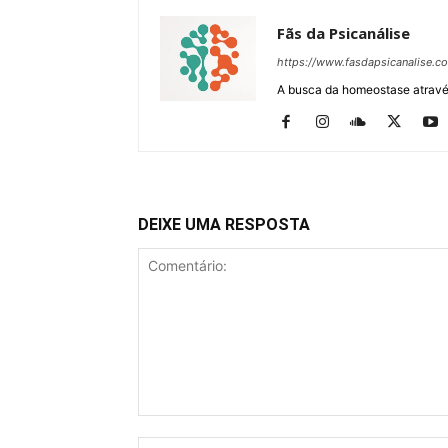
Fãs da Psicanálise
https://www.fasdapsicanalise.c
A busca da homeostase através
DEIXE UMA RESPOSTA