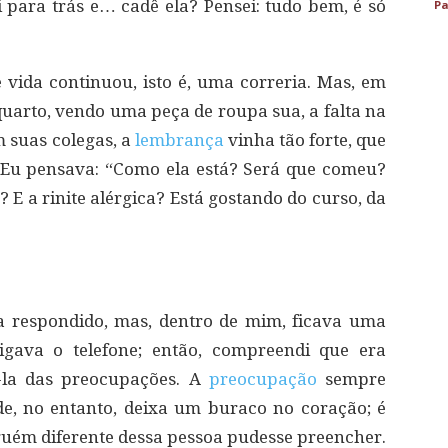
i para trás e… cadê ela? Pensei: tudo bem, é só
Pa
vida continuou, isto é, uma correria. Mas, em
arto, vendo uma peça de roupa sua, a falta na
 suas colegas, a
lembrança
vinha tão forte, que
Eu pensava: “Como ela está? Será que comeu?
E a rinite alérgica? Está gostando do curso, da
ra respondido, mas, dentro de mim, ficava uma
ligava o telefone; então, compreendi que era
á-la das preocupações. A
preocupação
sempre
ade, no entanto, deixa um buraco no coração; é
guém diferente dessa pessoa pudesse preencher.