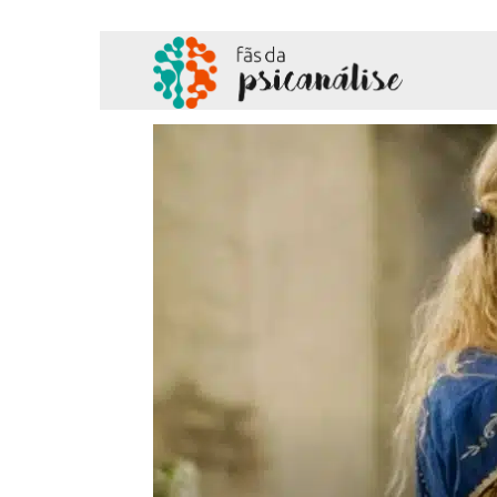
Fãs
da
Psicanálise