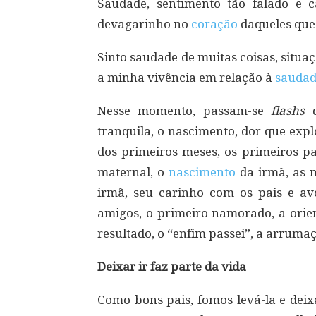
Saudade, sentimento tão falado e 
devagarinho no
coração
daqueles qu
Sinto saudade de muitas coisas, situaç
a minha vivência em relação à
sauda
Nesse momento, passam-se
flashs
d
tranquila, o nascimento, dor que exp
dos primeiros meses, os primeiros pa
maternal, o
nascimento
da irmã, as 
irmã, seu carinho com os pais e av
amigos, o primeiro namorado, a orien
resultado, o “enfim passei”, a arrumaçã
Deixar ir faz parte da vida
Como bons pais, fomos levá-la e dei