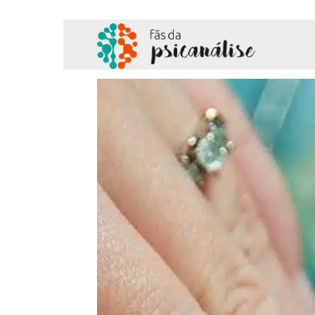
Fãs
da
Psicanálise