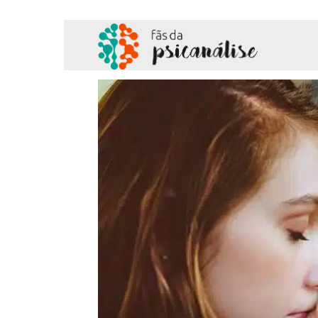
Fãs
da
Psicanálise