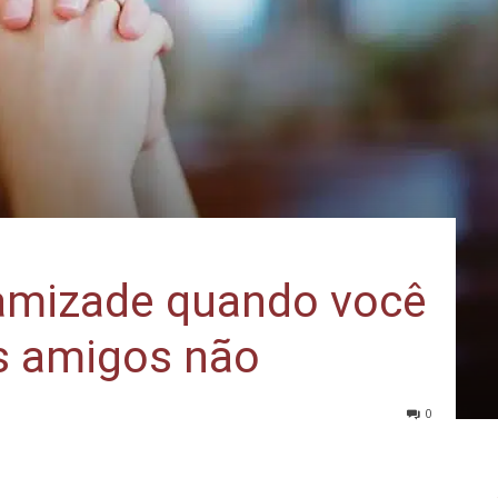
amizade quando você
us amigos não
0