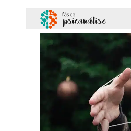
Fãs
da
Psicanálise