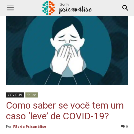
COVID-19
Saúde
Como saber se você tem um
caso ‘leve’ de COVID-19?
Por
Fãs da Psicanálise
-
0