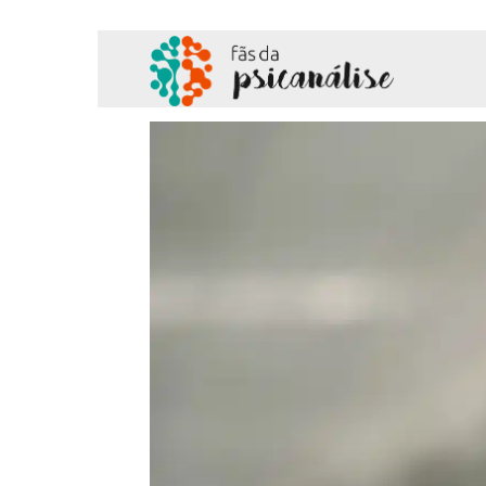
Fãs
da
Psicanálise