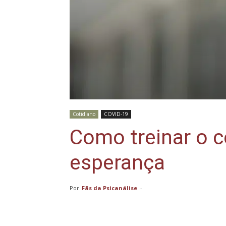
Cotidiano
COVID-19
Como treinar o c
esperança
Por
Fãs da Psicanálise
-