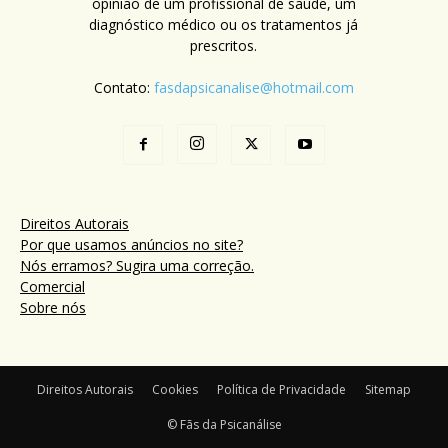
opinião de um profissional de saúde, um
diagnóstico médico ou os tratamentos já
prescritos.
Contato:
fasdapsicanalise@hotmail.com
Direitos Autorais
Por que usamos anúncios no site?
Nós erramos? Sugira uma correção.
Comercial
Sobre nós
Direitos Autorais
Cookies
Política de Privacidade
Sitemap
© Fãs da Psicanálise