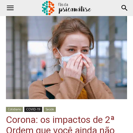
Cotidiano
COVID-19
Saúde
Corona: os impactos de 2ª
Ordem que você ainda não