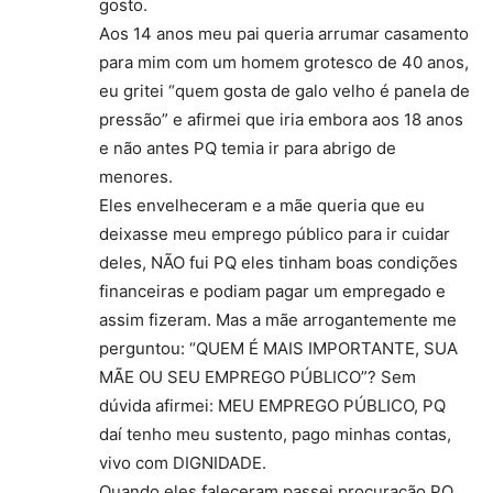
gosto.
Aos 14 anos meu pai queria arrumar casamento
para mim com um homem grotesco de 40 anos,
eu gritei “quem gosta de galo velho é panela de
pressão” e afirmei que iria embora aos 18 anos
e não antes PQ temia ir para abrigo de
menores.
Eles envelheceram e a mãe queria que eu
deixasse meu emprego público para ir cuidar
deles, NÃO fui PQ eles tinham boas condições
financeiras e podiam pagar um empregado e
assim fizeram. Mas a mãe arrogantemente me
perguntou: “QUEM É MAIS IMPORTANTE, SUA
MÃE OU SEU EMPREGO PÚBLICO”? Sem
dúvida afirmei: MEU EMPREGO PÚBLICO, PQ
daí tenho meu sustento, pago minhas contas,
vivo com DIGNIDADE.
Quando eles faleceram passei procuração PQ