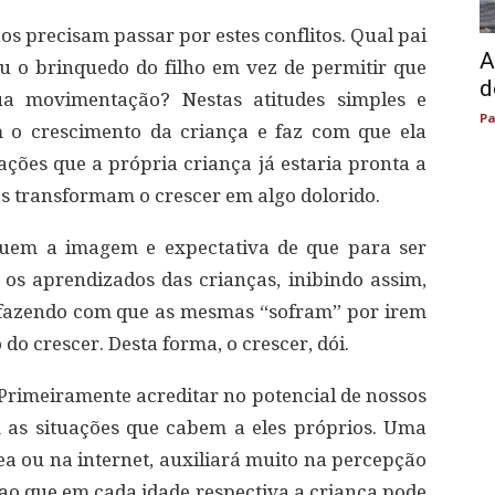
os precisam passar por estes conflitos. Qual pai
A
 o brinquedo do filho em vez de permitir que
d
ua movimentação? Nestas atitudes simples e
Pa
m o crescimento da criança e faz com que ela
uações que a própria criança já estaria pronta a
es transformam o crescer em algo dolorido.
ssuem a imagem e expectativa de que para ser
 os aprendizados das crianças, inibindo assim,
, fazendo com que as mesmas “sofram” por irem
do crescer. Desta forma, o crescer, dói.
 Primeiramente acreditar no potencial de nossos
m as situações que cabem a eles próprios. Uma
ea ou na internet, auxiliará muito na percepção
ao que em cada idade respectiva a criança pode