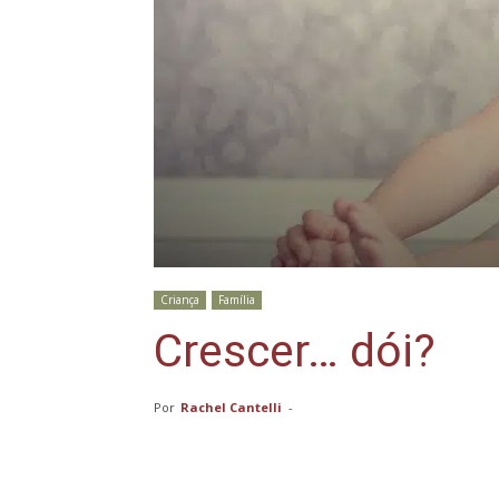
Criança
Família
Crescer… dói?
Por
Rachel Cantelli
-