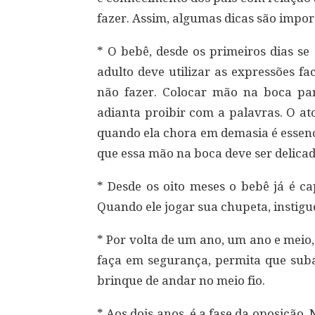
fazer. Assim, algumas dicas são impor
* O bebê, desde os primeiros dias se
adulto deve utilizar as expressões f
não fazer. Colocar mão na boca par
adianta proibir com a palavras. O at
quando ela chora em demasia é essenc
que essa mão na boca deve ser delicada
* Desde os oito meses o bebê já é c
Quando ele jogar sua chupeta, instigu
* Por volta de um ano, um ano e meio, 
faça em segurança, permita que suba
brinque de andar no meio fio.
* Aos dois anos, é a fase da oposição