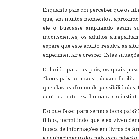
Enquanto pais dói perceber que os filh
que, em muitos momentos, aproximou
ele o buscasse ampliando assim s
inconscientes, os adultos atrapalha
espere que este adulto resolva as sit
experimentar e crescer. Estas situaçõ
Dolorido para os pais, os quais po
“bons pais ou mães”, devam facilitar
que elas usufruam de possibilidades
contra a natureza humana e o instinto 
E o que fazer para sermos bons pais?
filhos, permitindo que eles vivencie
busca de informações em livros da ár
e conhecimento dos pais com relação 