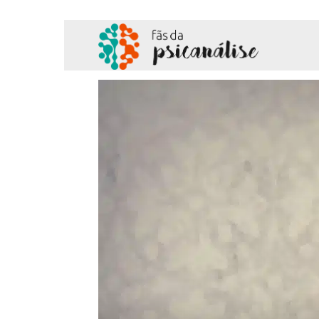
Fãs
da
Psicanálise