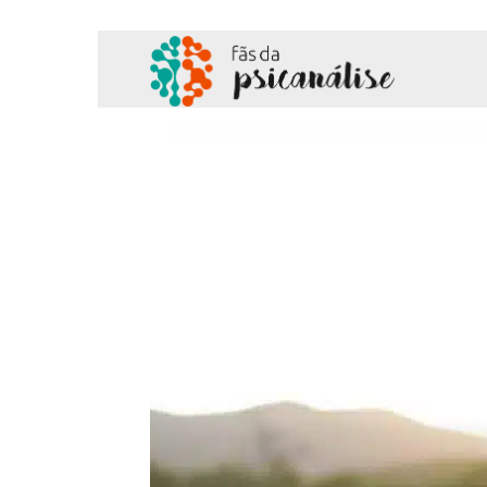
Fãs
da
Psicanálise