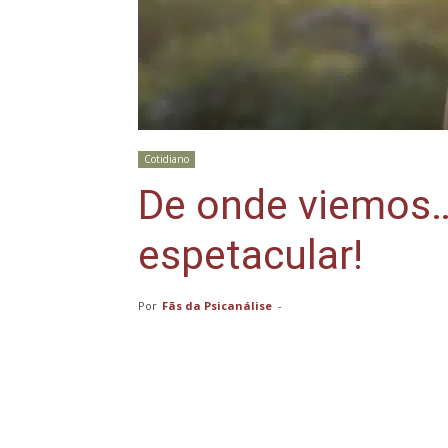
Cotidiano
De onde viemos…
espetacular!
Por
Fãs da Psicanálise
-
Compartilhar