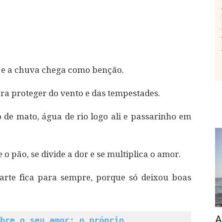
a e a chuva chega como benção.
a proteger do vento e das tempestades.
de mato, água de rio logo ali e passarinho em
o pão, se divide a dor e se multiplica o amor.
rte fica para sempre, porque só deixou boas
A
bre o seu amor: o próprio