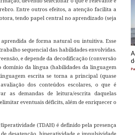
ormação, devendo selecionar o que é relevante e
bro. Entre outros efeitos, a atenção facilita a
tora, tendo papel central no aprendizado (seja
é aprendida de forma natural ou intuitiva. Esse
trabalho sequencial das habilidades envolvidas.
A
reensão, e depende da decodificação (conversão
d
o domínio da língua (habilidades da linguagem
Pa
linguagem escrita se torna a principal (quase
 avaliação dos conteúdos escolares, o que é
rar as demandas de leitura/escrita daquelas
elimitar eventuais déficits, além de enriquecer o
 Hiperatividade (TDAH) é definido pela presença
 de desatenção, hiperatividade e impulsividade