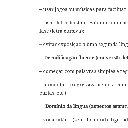
–
usar jogos ou músicas para facilita
–
usar letra bastão, evitando informa
fase (letra cursiva);
–
evitar exposição a uma segunda líng
→Decodificação fluente (conversão le
–
começar com palavras simples e reg
–
aumentar progressivamente a comple
curtas, etc.)
→ Domínio da língua (aspectos estrutu
–
vocabulário (sentido literal e figura