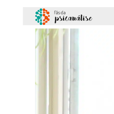
Fãs
da
Psicanálise