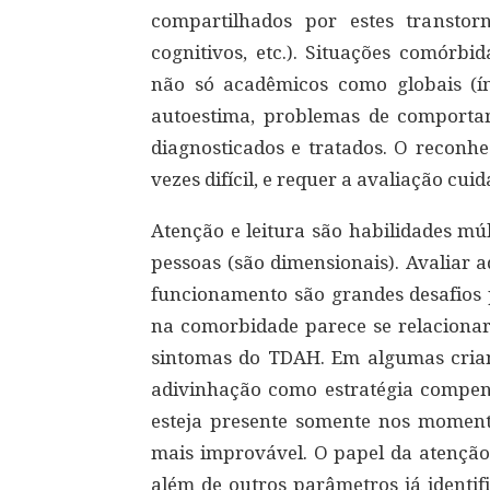
compartilhados por estes transtorn
cognitivos, etc.). Situações comórbi
não só acadêmicos como globais (ín
autoestima, problemas de comportam
diagnosticados e tratados. O reconh
vezes difícil, e requer a avaliação cu
Atenção e leitura são habilidades mú
pessoas (são dimensionais). Avaliar 
funcionamento são grandes desafios p
na comorbidade parece se relaciona
sintomas do TDAH. Em algumas crian
adivinhação como estratégia compen
esteja presente somente nos momento
mais improvável. O papel da atenção 
além de outros parâmetros já identi