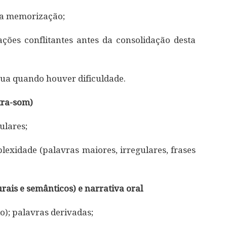
r a memorização;
ções conflitantes antes da consolidação desta
ua quando houver dificuldade.
tra-som)
ulares;
xidade (palavras maiores, irregulares, frases
rais e semânticos) e narrativa oral
do); palavras derivadas;