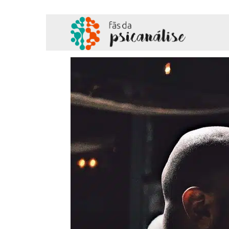
Fãs
da
Psicanálise