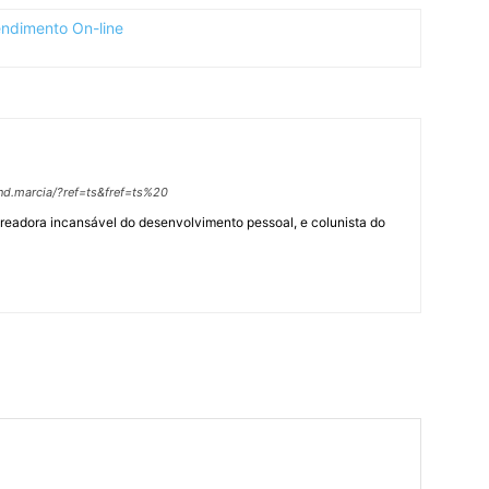
nd.marcia/?ref=ts&fref=ts%20
treadora incansável do desenvolvimento pessoal, e colunista do