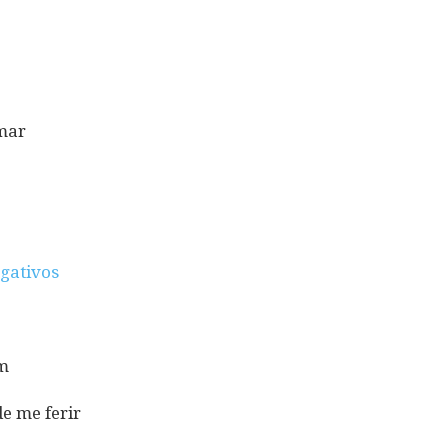
mar
gativos
m
e me ferir