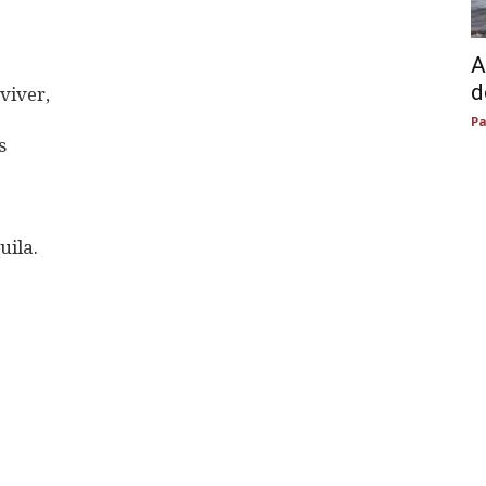
A
d
viver,
Pa
s
uila.