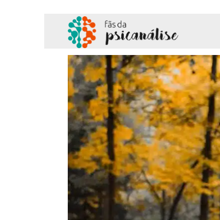
Fãs
da
Psicanálise