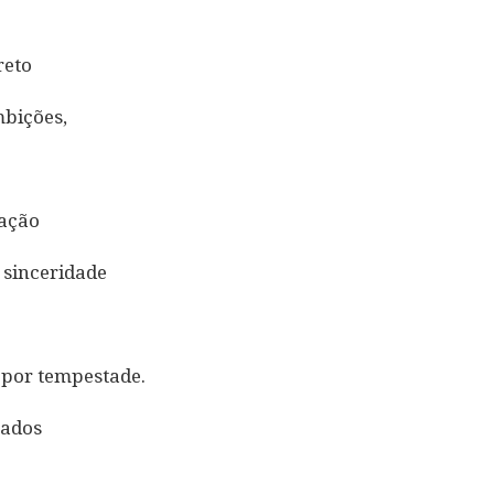
reto
mbições,
mação
 sinceridade
 por tempestade.
sados