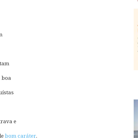
m
utam
a boa
uístas
trava e
de
bom caráter
.