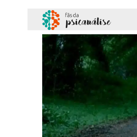
Fãs
da
Psicanálise