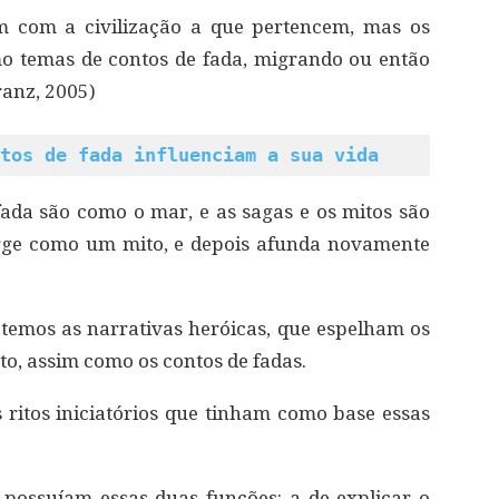
m com a civilização a que pertencem, mas os
o temas de contos de fada, migrando ou então
anz, 2005)
tos de fada influenciam a sua vida
fada são como o mar, e as sagas e os mitos são
rge como um mito, e depois afunda novamente
a temos as narrativas heróicas, que espelham os
o, assim como os contos de fadas.
s ritos iniciatórios que tinham como base essas
 possuíam essas duas funções: a de explicar o