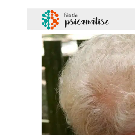
Fãs
da
Psicanálise