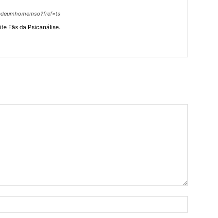
hadeumhomemso?fref=ts
site Fãs da Psicanálise.