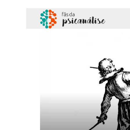
Fãs
da
Psicanálise