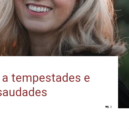
u a tempestades e
saudades
0