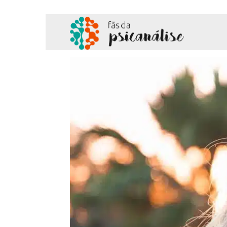
Fãs
da
Psicanálise