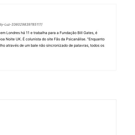
ndy-Luz-336029839785117/
m Londres há 11 e trabalha para a Fundação Bill Gates, é
oa Noite UK. É colunista do site Fãs da Psicanálise. "Enquanto
ilho através de um bale não sincronizado de palavras, todos os