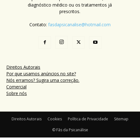
diagnóstico médico ou os tratamentos já
prescritos.
Contato:
fasdapsicanalise@hotmail.com
Direitos Autorais
Por que usamos anúncios no site?
Nós erramos? Sugira uma correção.
Comercial
Sobre nós
Direitos Autorais
Cookies
Política de Privacidade
Sitemap
© Fãs da Psicanálise