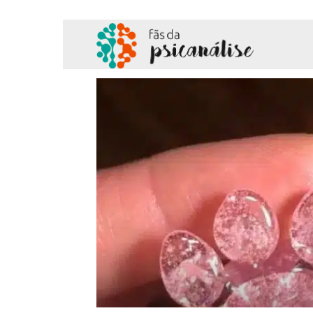
Fãs
da
Psicanálise