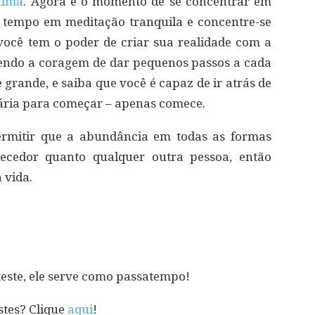
tima
. Agora é o momento de se concentrar em
m tempo em meditação tranquila e concentre-se
você tem o poder de criar sua realidade com a
tendo a coragem de dar pequenos passos a cada
 grande, e saiba que você é capaz de ir atrás de
sária para começar – apenas comece.
ermitir que a abundância em todas as formas
ecedor quanto qualquer outra pessoa, então
 vida.
teste, ele serve como passatempo!
stes? Clique
aqui
!