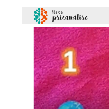
Fãs
da
Psicanálise