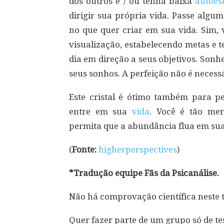
dos outros e / ou tenha baixa
autoes
dirigir sua própria vida. Passe algu
no que quer criar em sua vida. Sim, 
visualização, estabelecendo metas e 
dia em direção a seus objetivos. Sonhe
seus sonhos. A perfeição não é neces
Este cristal é ótimo também para p
entre em sua
vida
. Você é tão mer
permita que a abundância flua em sua
(
Fonte:
higherperspectives
)
*Tradução equipe Fãs da Psicanálise.
Não há comprovação científica neste 
Quer fazer parte de um grupo só de te