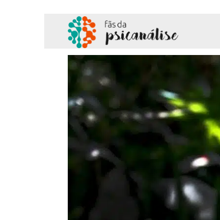
Fãs
da
Psicanálise