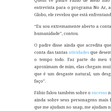
Quem vê padre Fábio de Melo não 
entrevista para o programa No Ar, 
Globo, ele revelou que está enfrentan
“Eu sou extremamente aberto a cont
humanidade”, contou.
O padre disse ainda que acredita qu
conta das tantas
atividades
que desemp
o tempo todo. Faz parte do meu tr
aproximam de mim, elas chegam muito 
que é um desgaste natural, um desg
faço”.
Fábio falou também sobre o
sucesso
n
ainda sobre seus personagens mais 
que me ajudam no snap, me ajudam no