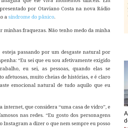
imagina que ele viva momentos difíceis. Em
apresentado por Otaviano Costa na nova Rádio
do a
síndrome do pânico
.
ar minhas fraquezas. Não tenho medo da minha
e esteja passando por um desgaste natural por
enha: “Eu sei que eu sou afetivamente exigido
abalho, eu sei, as pessoas, quando elas se
afetuosas, muito cheias de histórias, e é claro
aste emocional natural de tudo aquilo que eu
a internet, que considera “uma casa de vidro”, e
A
famosos nas redes. “Eu gosto dos personagens
d
 Instagram a dizer o que nem sempre eu posso