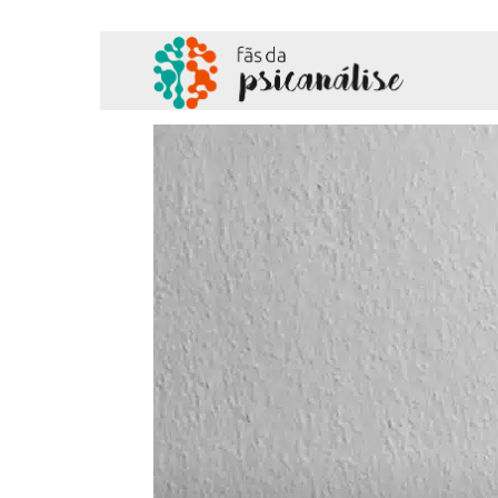
Fãs
da
Psicanálise