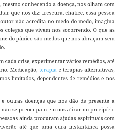
os, mesmo conhecendo a doença, nos olham com
ar que nos diz: frescura, chatice, essa pessoa
 doutor não acredita no medo do medo, imagina
os colegas que vivem nos socorrendo. O que as
rome do pânico são medos que nos abraçam sem
o.
em cada crise, experimentar vários remédios, até
ário. Medicação,
terapia
e terapias alternativas,
amos limitados, dependentes de remédios e nos
ão e outras doenças que nos dão de presente a
 não se preocupam em nos atirar no precipício
pessoas ainda procuram ajudas espirituais com
viverão até que uma cura instantânea possa