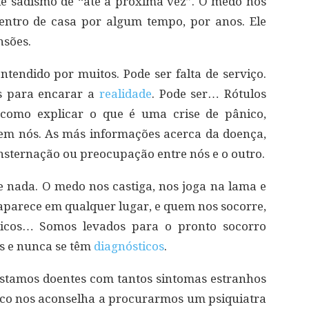
e sadismo de “até a próxima vez”. O medo nos
dentro de casa por algum tempo, por anos. Ele
nsões.
ntendido por muitos. Pode ser falta de serviço.
as para encarar a
realidade
. Pode ser… Rótulos
como explicar o que é uma crise de pânico,
em nós. As más informações acerca da doença,
consternação ou preocupação entre nós e o outro.
 nada. O medo nos castiga, nos joga na lama e
 aparece em qualquer lugar, e quem nos socorre,
ticos… Somos levados para o pronto socorro
s e nunca se têm
diagnósticos
.
stamos doentes com tantos sintomas estranhos
co nos aconselha a procurarmos um psiquiatra