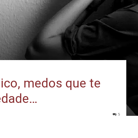
ico, medos que te
edade…
5