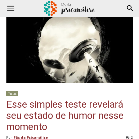
Testes
Esse simples teste revelará
seu estado de humor nesse
momento
Por
Fãs da Psicanálise
-
2