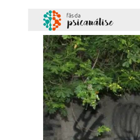
Fãs
da
Psicanálise