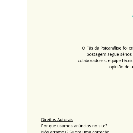
O Fãs da Psicanálise foi 
postagem segue sérios c
colaboradores, equipe técni
opinião de 
Direitos Autorais
Por que usamos anúncios no site?
Nós erramos? Sugira uma correção.