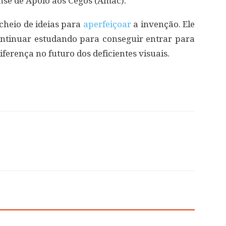
nse de Apoio aos Cegos (Amac).
 cheio de ideias para
aperfeiçoar
a invenção. Ele
ontinuar estudando para conseguir entrar para
ferença no futuro dos deficientes visuais.