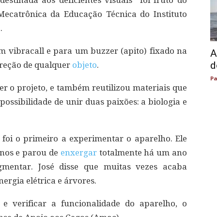
destinada aos deficientes visuais” foi fruto do
Mecatrônica da Educação Técnica do Instituto
.
 vibracall e para um buzzer (apito) fixado na
A
d
ireção de qualquer
objeto
.
Pa
er o projeto, e também reutilizou materiais que
 possibilidade de unir duas paixões: a biologia e
, foi o primeiro a experimentar o aparelho. Ele
anos e parou de
enxergar
totalmente há um ano
gmentar. José disse que muitas vezes acaba
ergia elétrica e árvores.
 e verificar a funcionalidade do aparelho, o