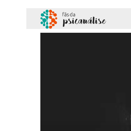
Fãs
da
Psicanálise