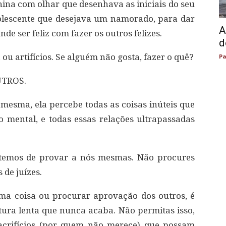
nina com olhar que desenhava as iniciais do seu
olescente que desejava um namorado, para dar
A
de ser feliz com fazer os outros felizes.
d
ou artifícios. Se alguém não gosta, fazer o quê?
Pa
UTROS.
esma, ela percebe todas as coisas inúteis que
ído mental, e todas essas relações ultrapassadas
 temos de provar a nós mesmas. Não procures
 de juízes.
ma coisa ou procurar aprovação dos outros, é
ura lenta que nunca acaba. Não permitas isso,
acrifícios (por quem não merece) que possam