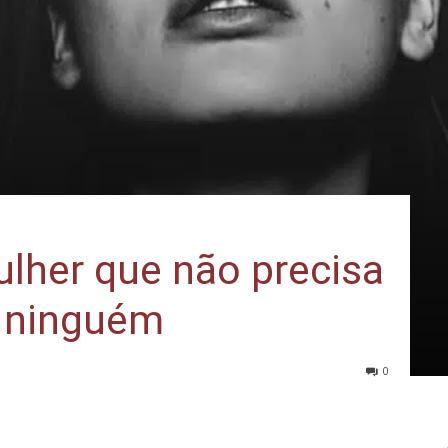
lher que não precisa
a ninguém
0