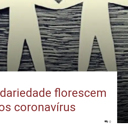
idariedade florescem
dos coronavírus
0