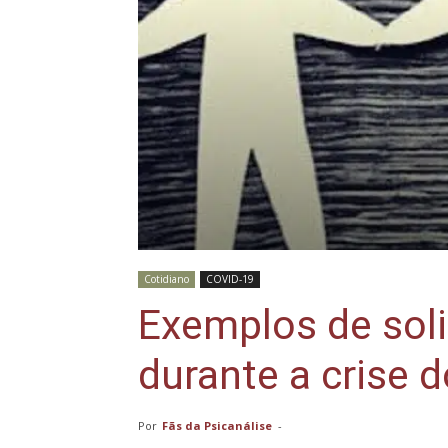
Cotidiano
COVID-19
Exemplos de sol
durante a crise 
Por
Fãs da Psicanálise
-