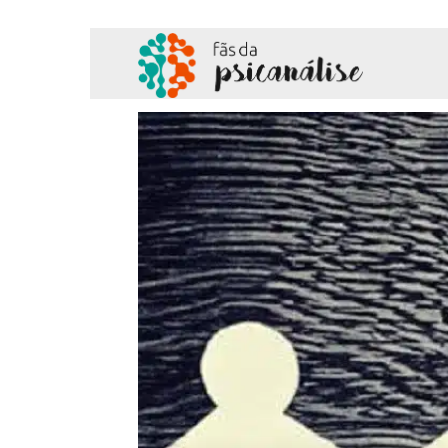
Fãs
da
Psicanálise