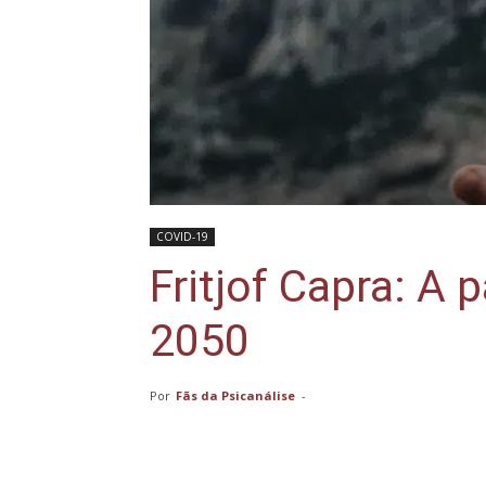
COVID-19
Fritjof Capra: A 
2050
Por
Fãs da Psicanálise
-