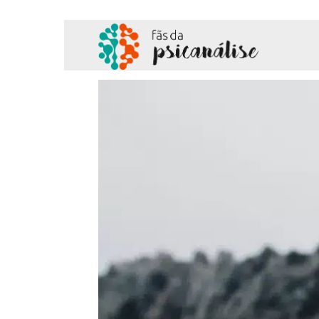
Fãs
da
Psicanálise