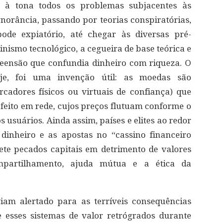
m à tona todos os problemas subjacentes às
norância, passando por teorias conspiratórias,
ode expiatório, até chegar às diversas pré-
inismo tecnológico, a cegueira de base teórica e
reensão que confundia dinheiro com riqueza. O
je, foi uma invenção útil: as moedas são
cadores físicos ou virtuais de confiança) que
eito em rede, cujos preços flutuam conforme o
s usuários. Ainda assim, países e elites ao redor
nheiro e as apostas no “cassino financeiro
ete pecados capitais em detrimento de valores
mpartilhamento, ajuda mútua e a ética da
viam alertado para as terríveis consequências
e esses sistemas de valor retrógrados durante