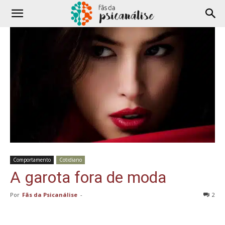
Comportamento
Cotidiano
A garota fora de moda
Por
Fãs da Psicanálise
-
2