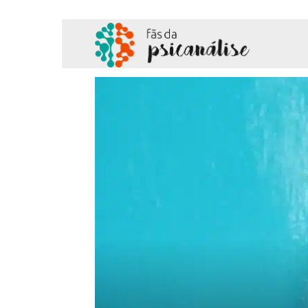
Fãs
da
Psicanálise