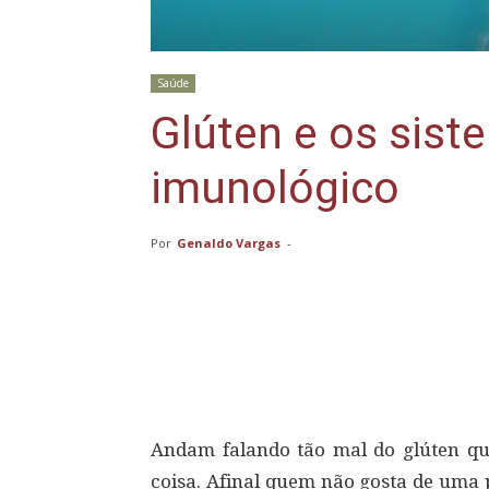
Saúde
Glúten e os sist
imunológico
Por
Genaldo Vargas
-
Compartilhar
Andam falando tão mal do glúten que
coisa. Afinal quem não gosta de uma p