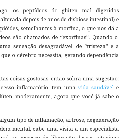
o, os peptídeos do glúten mal digeridos
alterada depois de anos de disbiose intestinal) e
ióides, semelhantes à morfina, o que nos dá a
ídeos são chamados de “exorfinas”. Quando o
 uma sensação desagradável, de “tristeza” e a
que o cérebro necessita, gerando dependência
ntas coisas gostosas, então sobra uma sugestão:
cesso inflamatório, tem uma
vida saudável
e
lúten, moderamente, agora que você já sabe o
lgum tipo de inflamação, artrose, degeneração
dem mental, cabe uma visita a um especialista
al ou excesso de liberação dessas citocinas