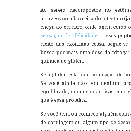
Ao serem decompostos no estômag
atravessam a barreira do intestino (já 
chega ao cérebro, onde agem como op
sensação de “felicidade”.
Esses pept
efeito das exorfinas cessa, segue-se
busca por mais uma dose da “droga” 
química ao glúten.
Se o glúten está na composição de ta
Se você ainda não tem nenhum pro
equilibrada, coma suas coisas com g
que é essa proteína.
Se você tem, ou conhece alguém com a
de cartilagem ou algum tipo de desor
para analisar uma disfunção hormon