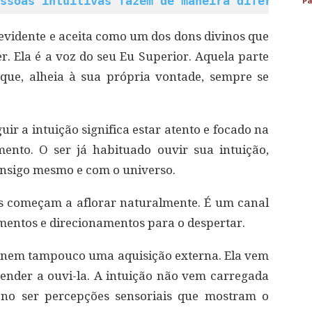
ssoas intuitivas fazem de maneira diferente
Pa
 evidente e aceita como um dos dons divinos que
r. Ela é a voz do seu Eu Superior. Aquela parte
que, alheia à sua própria vontade, sempre se
uir a intuição significa estar atento e focado na
ento. O ser já habituado ouvir sua intuição,
onsigo mesmo e com o universo.
ns começam a aflorar naturalmente. É um canal
imentos e direcionamentos para o despertar.
o, nem tampouco uma aquisição externa. Ela vem
render a ouvi-la. A intuição não vem carregada
 no ser percepções sensoriais que mostram o