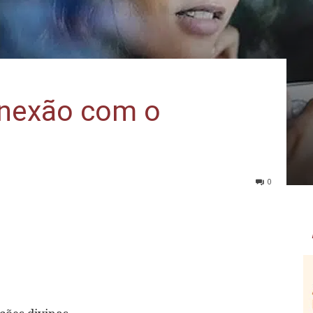
onexão com o
0