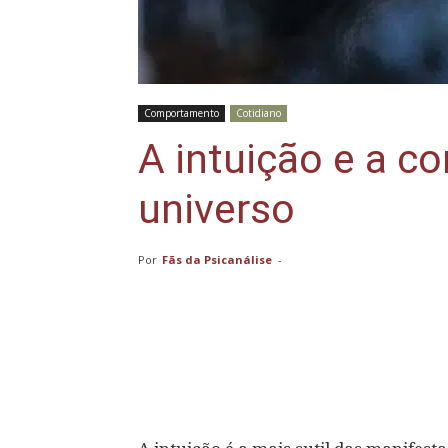
Comportamento
Cotidiano
A intuição e a c
universo
Por
Fãs da Psicanálise
-
Compartilhar