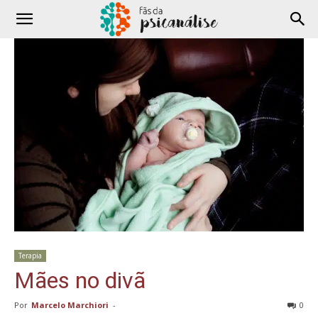
Terapia
Mães no divã
Por
Marcelo Marchiori
-
0