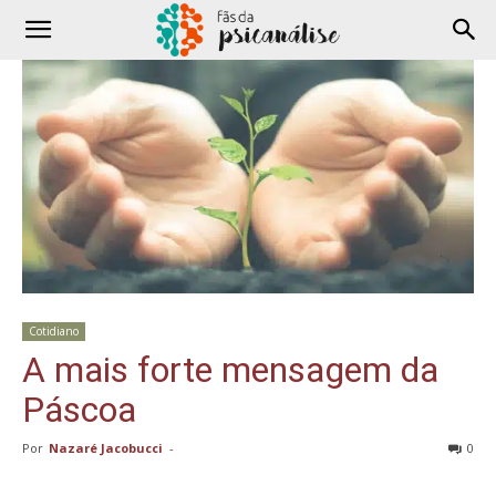
Cotidiano
A mais forte mensagem da
Páscoa
Por
Nazaré Jacobucci
-
0