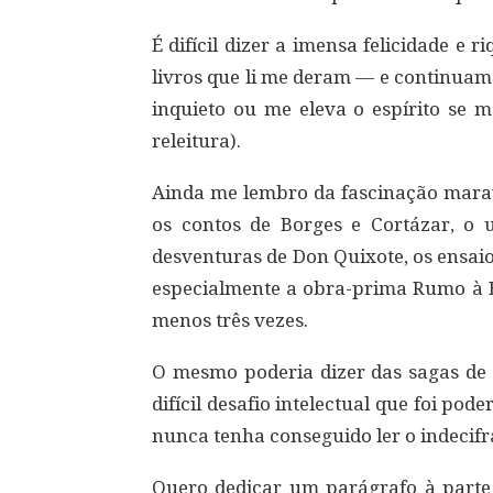
É difícil dizer a imensa felicidade e 
livros que li me deram — e continua
inquieto ou me eleva o espírito se 
releitura).
Ainda me lembro da fascinação marav
os contos de Borges e Cortázar, o u
desventuras de Don Quixote, os ensai
especialmente a obra-prima Rumo à Es
menos três vezes.
O mesmo poderia dizer das sagas de B
difícil desafio intelectual que foi po
nunca tenha conseguido ler o indecif
Quero dedicar um parágrafo à parte