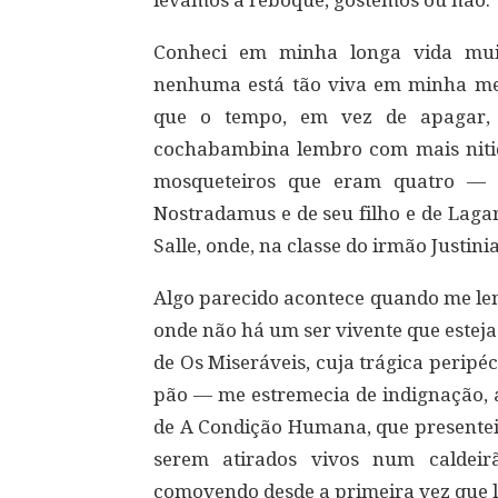
levamos a reboque, gostemos ou não.
Conheci em minha longa vida muit
nenhuma está tão viva em minha mem
que o tempo, em vez de apagar, r
cochabambina lembro com mais nitid
mosqueteiros que eram quatro — D
Nostradamus e de seu filho e de Laga
Salle, onde, na classe do irmão Justin
Algo parecido acontece quando me lem
onde não há um ser vivente que estej
de Os Miseráveis, cuja trágica perip
pão — me estremecia de indignação, a
de A Condição Humana, que presenteia
serem atirados vivos num caldeir
comovendo desde a primeira vez que l