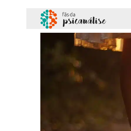
Fãs
da
Psicanálise