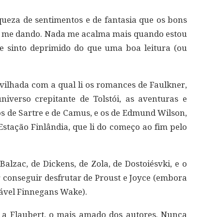
riqueza de sentimentos e de fantasia que os bons
m me dando. Nada me acalma mais quando estou
me sinto deprimido do que uma boa leitura (ou
ilhada com a qual li os romances de Faulkner,
niverso crepitante de Tolstói, as aventuras e
os de Sartre e de Camus, e os de Edmund Wilson,
tação Finlândia, que li do começo ao fim pelo
alzac, de Dickens, de Zola, de Dostoiésvki, e o
der conseguir desfrutar de Proust e Joyce (embora
rável Finnegans Wake).
 a Flaubert, o mais amado dos autores. Nunca