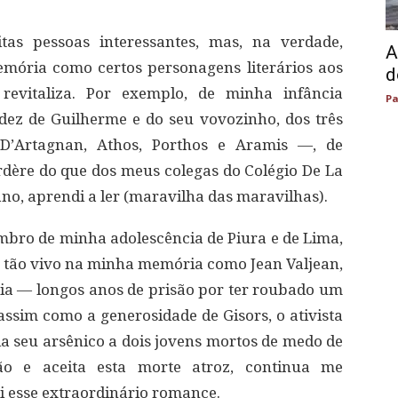
as pessoas interessantes, mas, na verdade,
A
ória como certos personagens literários aos
d
evitaliza. Por exemplo, de minha infância
Pa
ez de Guilherme e do seu vovozinho, dos três
’Artagnan, Athos, Porthos e Aramis —, de
rdère do que dos meus colegas do Colégio De La
iano, aprendi a ler (maravilha das maravilhas).
bro de minha adolescência de Piura e de Lima,
a tão vivo na minha memória como Jean Valjean,
écia — longos anos de prisão por ter roubado um
ssim como a generosidade de Gisors, o ativista
 seu arsênico a dois jovens mortos de medo de
ão e aceita esta morte atroz, continua me
i esse extraordinário romance.