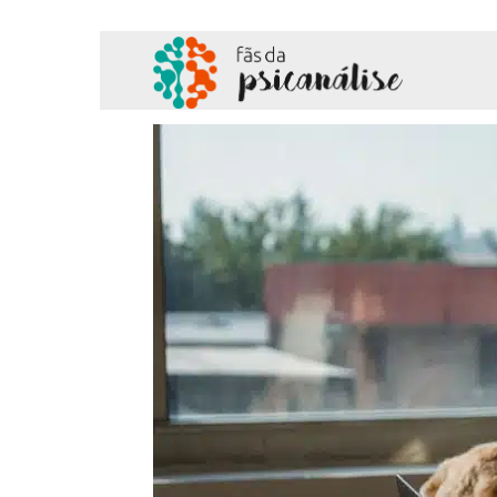
Fãs
da
Psicanálise