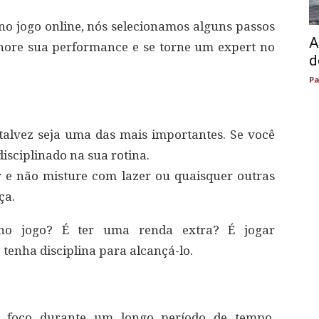
 no jogo online, nós selecionamos alguns passos
A
lhore sua performance e se torne um expert no
d
Pa
 talvez seja uma das mais importantes. Se você
 disciplinado na sua rotina.
r e não misture com lazer ou quaisquer outras
ça.
no jogo? É ter uma renda extra? É jogar
 tenha disciplina para alcançá-lo.
 foco durante um longo período de tempo,