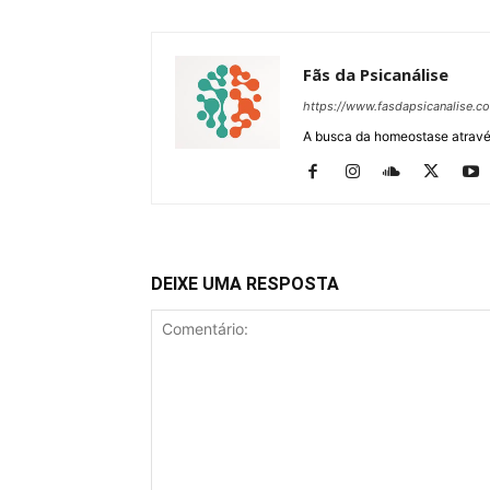
Fãs da Psicanálise
https://www.fasdapsicanalise.c
A busca da homeostase através
DEIXE UMA RESPOSTA