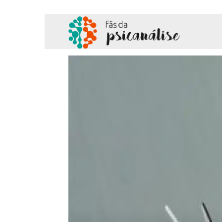
Fãs
da
Psicanálise