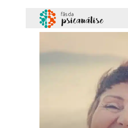
Fãs
da
Psicanálise