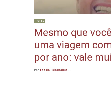
Família
Mesmo que você j
uma viagem com
por ano: vale mu
Por
Fãs da Psicanálise
-
Compartilhar