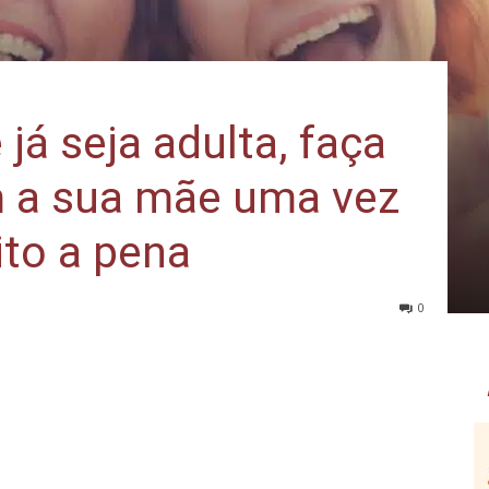
á seja adulta, faça
 a sua mãe uma vez
ito a pena
0